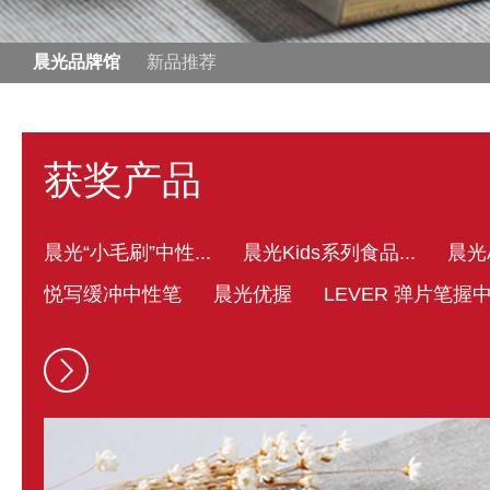
晨光品牌馆
新品推荐
获奖产品
晨光“小毛刷”中性...
晨光Kids系列食品...
晨光A
悦写缓冲中性笔
晨光优握
LEVER 弹片笔握中.