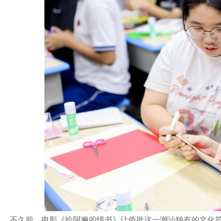
不久前，电影《给阿嫲的情书》让侨批这一潮汕独有的文化