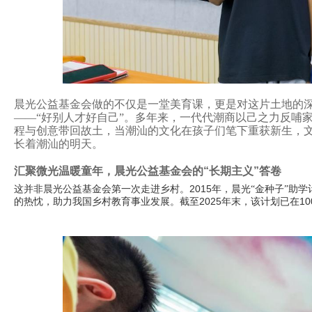
晨光公益基金会做的不仅是一堂美育课，更是对这片土地的
——“好别人才好自己”。多年来，一代代潮商以己之力反哺
程与创意带回故土，当潮汕的文化在孩子们笔下重获新生，
长着潮汕的明天。
汇聚微光温暖童年，
晨光公益基金会
的
“
长期主义
”
答卷
2015
这并非晨光公益基金会第一次走进乡村。
年，晨光“金种子”助
2025
10
的热忱，助力我国乡村教育事业发展。截至
年末，该计划已在