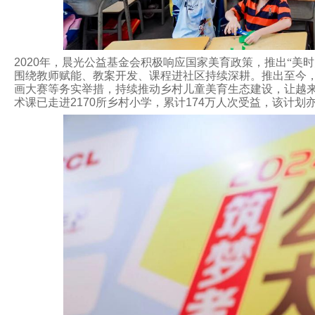
2020
年，晨光公益基金会积极响应国家美育政策，推出“美时
围绕教师赋能、教案开发、课程进社区持续深耕。推出至今，
画大赛等务实举措，持续推动乡村儿童美育生态建设，让越
术课已走进
2170
所乡村小学，累计
174
万人次受益，该计划